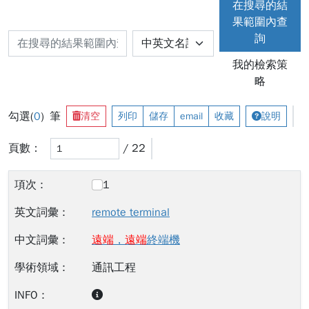
在搜尋的結
果範圍內查
詢
我的檢索策
略
勾選(
0
) 筆
清空
列印
儲存
email
收藏
說明
頁數：
/ 22
1
remote terminal
遠
端
，
遠
端
終端機
通訊工程