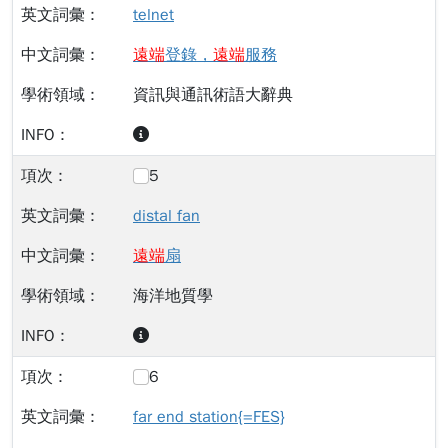
telnet
遠
端
登錄，
遠
端
服務
資訊與通訊術語大辭典
5
distal fan
遠
端
扇
海洋地質學
6
far end station{=FES}