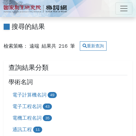
跳到主要內容
:::
國家教育研究院 樂詞網
:::
搜尋的結果
檢索策略： 遠端
結果共
216
筆
重新查詢
查詢結果分類
學術名詞
電子計算機名詞
49
電子工程名詞
43
電機工程名詞
35
通訊工程
11