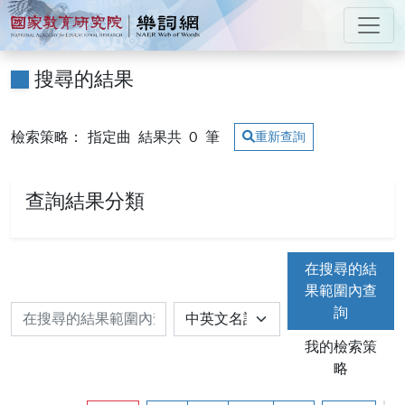
跳到主要內容
:::
國家教育研究院 樂詞網
:::
搜尋的結果
檢索策略： 指定曲
結果共
0
筆
重新查詢
查詢結果分類
在搜尋的結
果範圍內查
詢
我的檢索策
略