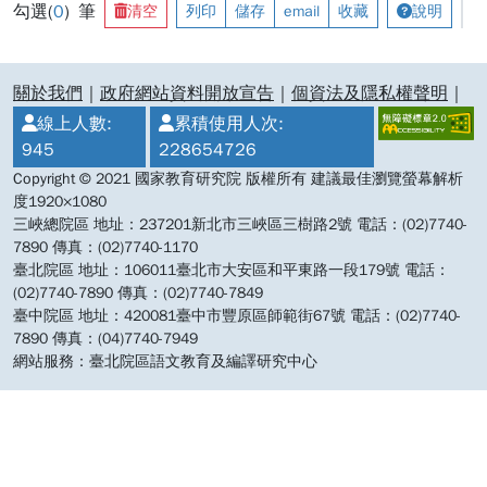
勾選(
0
) 筆
清空
列印
儲存
email
收藏
說明
:::
關於我們
｜
政府網站資料開放宣告
｜
個資法及隱私權聲明
｜
線上人數:
累積使用人次:
945
228654726
Copyright © 2021 國家教育研究院 版權所有 建議最佳瀏覽螢幕解析
度1920×1080
三峽總院區 地址：237201新北市三峽區三樹路2號 電話：(02)7740-
7890 傳真：(02)7740-1170
臺北院區 地址：106011臺北市大安區和平東路一段179號 電話：
(02)7740-7890 傳真：(02)7740-7849
臺中院區 地址：420081臺中市豐原區師範街67號 電話：(02)7740-
7890 傳真：(04)7740-7949
網站服務：臺北院區語文教育及編譯研究中心