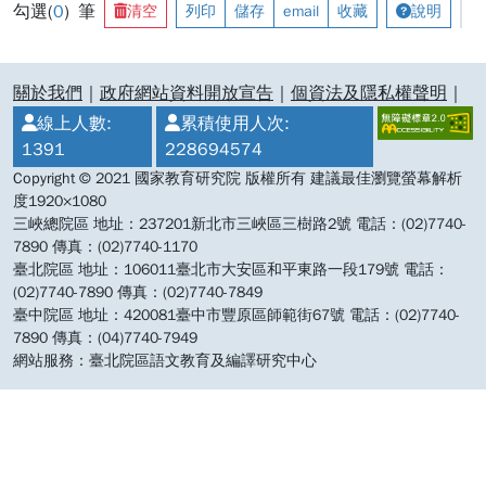
勾選(
0
) 筆
清空
列印
儲存
email
收藏
說明
:::
關於我們
｜
政府網站資料開放宣告
｜
個資法及隱私權聲明
｜
線上人數:
累積使用人次:
1391
228694574
Copyright © 2021 國家教育研究院 版權所有 建議最佳瀏覽螢幕解析
度1920×1080
三峽總院區 地址：237201新北市三峽區三樹路2號 電話：(02)7740-
7890 傳真：(02)7740-1170
臺北院區 地址：106011臺北市大安區和平東路一段179號 電話：
(02)7740-7890 傳真：(02)7740-7849
臺中院區 地址：420081臺中市豐原區師範街67號 電話：(02)7740-
7890 傳真：(04)7740-7949
網站服務：臺北院區語文教育及編譯研究中心