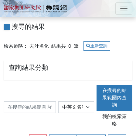
跳到主要內容
:::
國家教育研究院 樂詞網
:::
搜尋的結果
檢索策略： 去汙名化
結果共
0
筆
重新查詢
查詢結果分類
在搜尋的結
果範圍內查
詢
我的檢索策
略