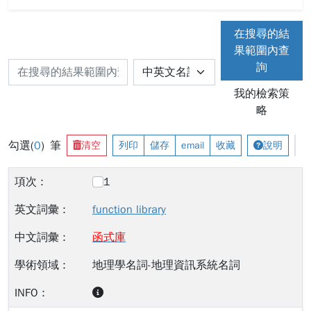
在搜尋的結
果範圍內查
詢
我的檢索策
略
勾選(
0
) 筆
清空
列印
儲存
email
收藏
說明
1
function library
函
式
庫
地理學名詞-地理資訊系統名詞