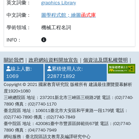
graphics Library
圖學程式館；繪圖
函
式
庫
機械工程名詞
:::
關於我們
｜
政府網站資料開放宣告
｜
個資法及隱私權聲明
｜
線上人數:
累積使用人次:
1069
228771892
Copyright © 2021 國家教育研究院 版權所有 建議最佳瀏覽螢幕解析
度1920×1080
三峽總院區 地址：237201新北市三峽區三樹路2號 電話：(02)7740-
7890 傳真：(02)7740-1170
臺北院區 地址：106011臺北市大安區和平東路一段179號 電話：
(02)7740-7890 傳真：(02)7740-7849
臺中院區 地址：420081臺中市豐原區師範街67號 電話：(02)7740-
7890 傳真：(04)7740-7949
網站服務：臺北院區語文教育及編譯研究中心