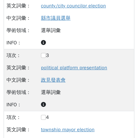
county/city councilor election
縣市議員選舉
選舉詞彙
3
political platform presentation
政見發表會
選舉詞彙
4
township mayor election