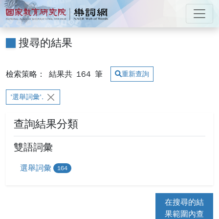
跳到主要內容
:::
國家教育研究院 樂詞網
:::
搜尋的結果
檢索策略：
結果共
164
筆
重新查詢
'選舉詞彙'.
查詢結果分類
雙語詞彙
選舉詞彙
164
在搜尋的結
果範圍內查