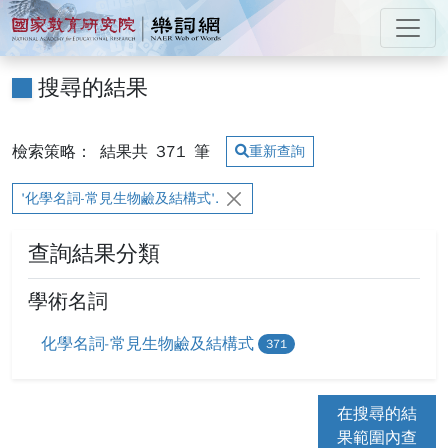
跳到主要內容
:::
國家教育研究院 樂詞網
:::
搜尋的結果
檢索策略：
結果共
371
筆
重新查詢
'化學名詞-常見生物鹼及結構式'.
查詢結果分類
學術名詞
化學名詞-常見生物鹼及結構式
371
在搜尋的結
果範圍內查