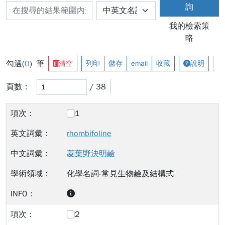
詢
我的檢索策
略
勾選(
0
) 筆
清空
列印
儲存
email
收藏
說明
頁數：
/ 38
1
rhombifoline
菱葉野決明鹼
化學名詞-常見生物鹼及結構式
2