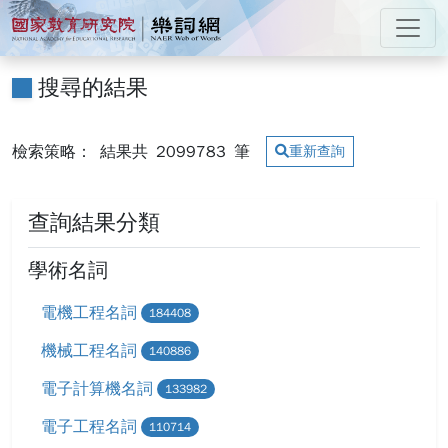
跳到主要內容
:::
國家教育研究院 樂詞網
:::
搜尋的結果
檢索策略：
結果共
2099783
筆
重新查詢
查詢結果分類
學術名詞
電機工程名詞
184408
機械工程名詞
140886
電子計算機名詞
133982
電子工程名詞
110714