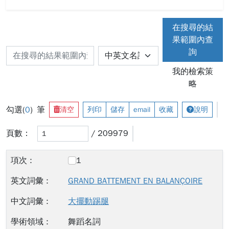
在搜尋的結
果範圍內查
詢
我的檢索策
略
勾選(
0
) 筆
清空
列印
儲存
email
收藏
說明
頁數：
/ 209979
1
GRAND BATTEMENT EN BALANÇOIRE
大擺動踢腿
舞蹈名詞