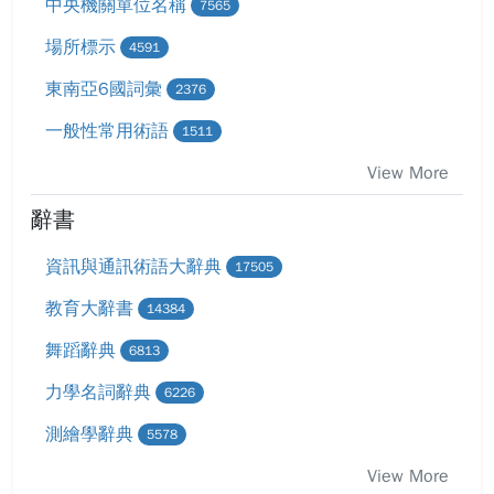
中央機關單位名稱
7565
場所標示
4591
東南亞6國詞彙
2376
一般性常用術語
1511
View More
辭書
資訊與通訊術語大辭典
17505
教育大辭書
14384
舞蹈辭典
6813
力學名詞辭典
6226
測繪學辭典
5578
View More