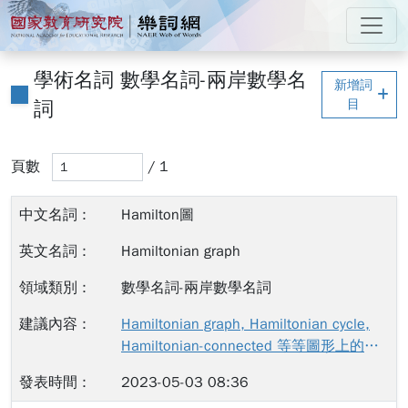
跳到主要內容
:::
國家教育研究院 樂詞網
:::
學術名詞 數學名詞-兩岸數學名
新增詞
詞
目
輸入頁碼後，當您離開此輸入框（例如按 Tab 鍵或點擊其
頁數
頁數
/ 1
搜尋結果已更新
Hamilton圖
Hamiltonian graph
數學名詞-兩岸數學名詞
Hamiltonian graph, Hamiltonian cycle,
Hamiltonian-connected 等等圖形上的名
詞，在台灣的學術論文中常常翻譯為「漢
2023-05-03 08:36
米爾頓」，在臺灣碩博士論文知識加值系