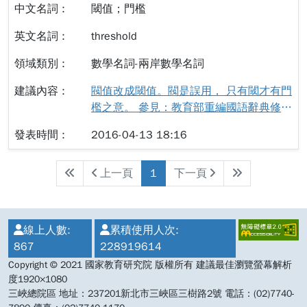
統中可以查到幾十次，希望這些專有名詞
閾值；門檻
的中文選項中都可以加入「漢米爾頓」的
選項。
threshold
數學名詞-兩岸數學名詞
閥值改成閾值。閥是誤用， 只有閾才有門
檻之意。 參見：教育部重編國語辭典修訂
本
2016-04-13 18:16
上一頁
1
下一頁
:::
線上人數:
累積使用人次:
867
228919614
Copyright © 2021 國家教育研究院 版權所有 建議最佳瀏覽螢幕解析
度1920×1080
三峽總院區 地址：237201新北市三峽區三樹路2號 電話：(02)7740-