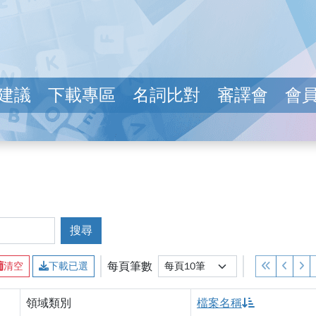
建議
下載專區
名詞比對
審譯會
會
搜尋
變更選擇後，頁面會自動重新載
每頁筆數
清空
下載已選
新
領域類別
檔案名稱