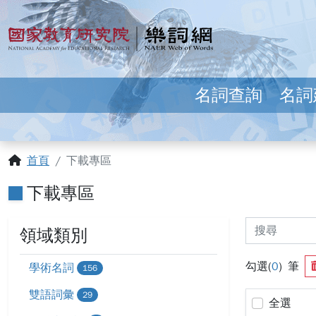
跳到主要內容
:::
國家教育研究院 樂詞網
名詞查詢
名詞
:::
首頁
下載專區
下載專區
領域類別
勾選(
0
) 筆
學術名詞
156
雙語詞彙
29
搜尋結果已更
全選